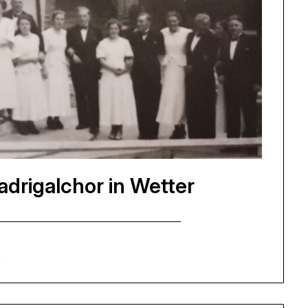
drigalchor in Wetter
e