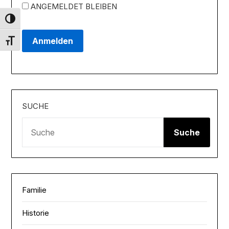
ANGEMELDET BLEIBEN
Umschalten auf hohe Kontraste
Schrift vergrößern
SUCHE
Suche
Familie
Historie